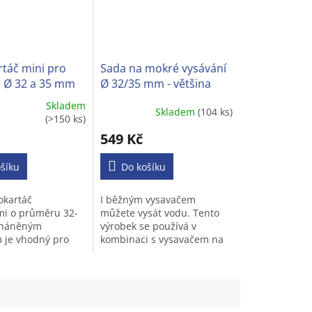
táč mini pro
Sada na mokré vysávání
 Ø 32 a 35 mm
Ø 32/35 mm - většina
běžných vysavačů
Skladem
Skladem
(104 ks)
Průměrné
(>150 ks)
í
hodnocení
549 Kč
produktu
je
šíku
3,2
Do košíku
z
5
okartáč
I běžným vysavačem
.
hvězdiček.
mi o průměru 32-
můžete vysát vodu. Tento
háněným
výrobek se používá v
 je vhodný pro
kombinaci s vysavačem na
ypů vysavačů na
suché vysávání. Dokáže
 kulatou trubkou.
rychle vysát kapaliny (např.
nápoje,špinavou vodu a
moč...