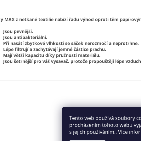
y MAX z netkané textilie nabízí řadu výhod oproti těm papírový
Jsou pevnější.
Jsou antibakteriální.
Při nasátí zbytkové vlhkosti se sáček nerozmočí a neprotrhne.
Lépe filtrují a zachytávají jemné částice prachu.
Mají větší kapacitu díky pružnosti materiálu.
Jsou šetrnější pro váš vysavač, protože propouštějí lépe vzduch
Tento web používá soubory co
procházením tohoto webu vyj
s jejich používáním.. Více inf