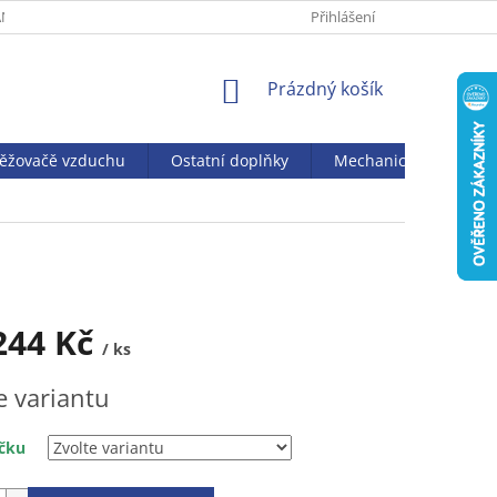
NY OSOBNÍCH ÚDAJŮ
Přihlášení
NÁKUPNÍ
Prázdný košík
KOŠÍK
věžovačě vzduchu
Ostatní doplňky
Mechanický vysavač J
244 Kč
/ ks
e variantu
čku