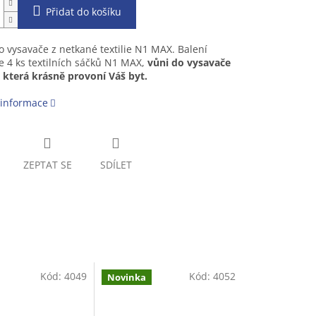
Přidat do košíku
 vysavače z netkané textilie N1 MAX. Balení
 4 ks textilních sáčků N1 MAX,
vůni do vysavače
 která krásně provoní Váš byt.
 informace
ZEPTAT SE
SDÍLET
Kód:
4049
Kód:
4052
Novinka