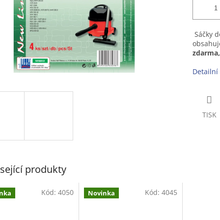
Sáčky do
obsahuje
zdarma,
Detailní
TISK
sející produkty
Kód:
4050
Kód:
4045
nka
Novinka