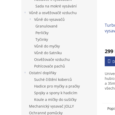
Sada na mokré vysávání
Vůně a osvěžovačě vzduchu
Vůně do vysavačů
Turb
Granulované
vysa
Perličky
Tyčinky
Prům
Vůně do myčky
hodno
299
produ
Vůně do šatníku
je
Osvěžovače vzduchu
3,1
D
Pohlcovače pachů
z
5
Ostatní doplňky
Unive
hvězd
hubi
Suché čištění koberců
a 35m
Hadice pro myčky a pračky
všech
Spojky a spony k hadicím
s kul
Koule a míčky do sušičky
Mechanický vysavač JOLLY
Popi
Ochranné pomůcky