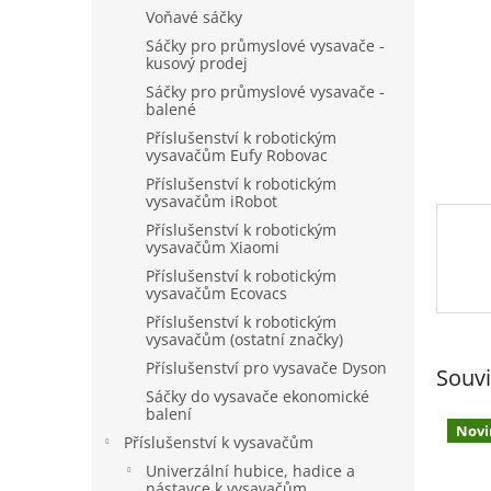
n
Voňavé sáčky
e
Sáčky pro průmyslové vysavače -
l
kusový prodej
Sáčky pro průmyslové vysavače -
balené
Příslušenství k robotickým
vysavačům Eufy Robovac
Příslušenství k robotickým
vysavačům iRobot
Příslušenství k robotickým
vysavačům Xiaomi
Příslušenství k robotickým
vysavačům Ecovacs
Příslušenství k robotickým
vysavačům (ostatní značky)
Příslušenství pro vysavače Dyson
Souvi
Sáčky do vysavače ekonomické
balení
Novi
Příslušenství k vysavačům
Univerzální hubice, hadice a
nástavce k vysavačům