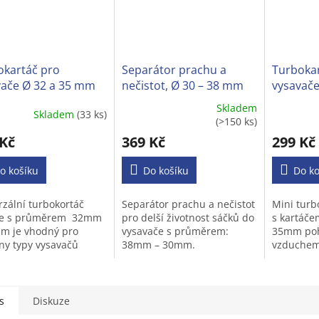
okartáč pro
Separátor prachu a
Turbokar
vače Ø 32 a 35 mm
nečistot, Ø 30 – 38 mm
vysavače
Skladem
Skladem
(33 ks)
ěrné
Průměrné
Průměrné
(>150 ks)
cení
hodnocení
hodnocen
 Kč
369 Kč
299 Kč
ktu
produktu
produktu
je
je
o košíku
3,6
Do košíku
4,3
Do ko
z
z
5
5
rzální turbokortáč
Separátor prachu a nečistot
Mini turb
iček.
hvězdiček.
hvězdiček
ce s průměrem 32mm
pro delší životnost sáčků do
s kartáče
m je vhodný pro
vysavače s průměrem:
35mm po
ny typy vysavačů
38mm – 30mm.
vzduchem
atou trubkou.
většinu t
koberce s
s
Diskuze