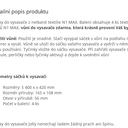
ailní popis produktu
y do vysavače z netkané textilie N1 MAX. Balení obsahuje 4 ks text
ků N1 MAX,
vůni do vysavače zdarma, která krásně provoní Váš by
ití vůně:
Použití je snadné. Stačí vysypat sáček s vůní na podlahu
rec a vysát. Vůně se uloží do sáčku vašeho vysavače a vydrží v něm
 používání. Tyčinky vložte do sáčku vysavače. Při zahřátí vysavače 
ule, perličky nebo tyčinky aktivují a dojde k uvolnění vůní
metry sáčků k vysavači
Rozměry: š 400 x v 420 mm
Rozměr příruby: 165 x 108 mm
Otvor v přírubě: 56 mm
Počet v balení: 4 ks
íky do vysavače Jolly nenechají ladem žádný prach ani špínu.