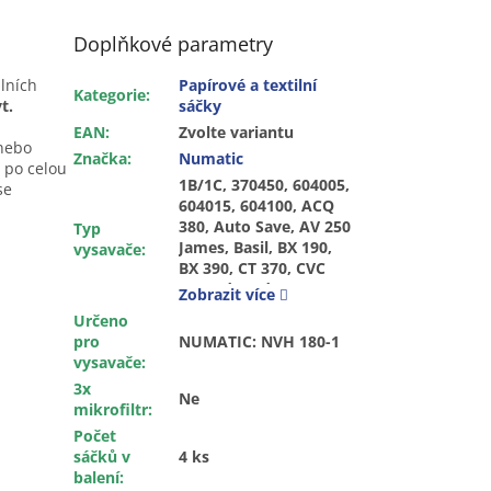
Doplňkové parametry
ilních
Papírové a textilní
Kategorie
:
t.
sáčky
EAN
:
Zvolte variantu
 nebo
Značka
:
Numatic
 po celou
1B/1C, 370450, 604005,
se
604015, 604100, ACQ
380, Auto Save, AV 250
Typ
James, Basil, BX 190,
vysavače
:
BX 390, CT 370, CVC
370, Edward, GVE 370-
Zobrazit více
2, Harry, Henry HVR
Určeno
200-22, Henry Turbo,
pro
NUMATIC: NVH 180-1
Henry Xtra, Hepaflo,
vysavače
:
HET 200 A, HET 200-22,
3x
HET 200A, Hetty, HHR
Ne
mikrofiltr
:
200-2, HV 200 Henry,
HVC 200 Henry, HVR
Počet
200 Henry, HVR 200A,
sáčků v
4 ks
HVR 200M-22, HVR
balení
: