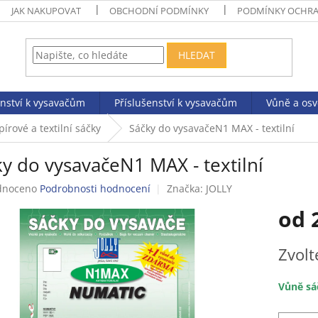
JAK NAKUPOVAT
OBCHODNÍ PODMÍNKY
PODMÍNKY OCHRA
HLEDAT
enství k vysavačům
Příslušenství k vysavačům
Vůně a os
pírové a textilní sáčky
Sáčky do vysavačeN1 MAX - textilní
y do vysavačeN1 MAX - textilní
né
dnoceno
Podrobnosti hodnocení
Značka:
JOLLY
ení
od
tu
Měrná
Zvolt
cena:
ek.
Vůně sá