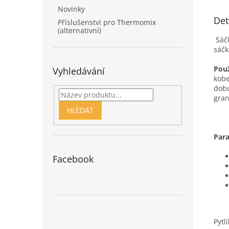
Novinky
Det
Příslušenství pro Thermomix
(alternativní)
Sáčk
sáč
Použ
Vyhledávání
kobe
dobu
gran
HLEDAT
Para
Facebook
Pytl