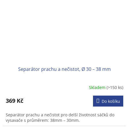
Separátor prachu a nečistot, Ø 30 – 38 mm
Skladem
(>150 ks)
Průměrné
hodnocení
produktu
369 Kč
Do košíku
je
3,6
Separátor prachu a nečistot pro delší životnost sáčků do
z
vysavače s průměrem: 38mm – 30mm.
5
hvězdiček.