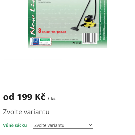
od
199 Kč
/ ks
Měrná
Zvolte variantu
cena:
Vůně sáčku