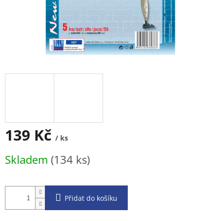
139 Kč
/ ks
Měrná
Skladem
(134 ks)
cena:
Přidat do košíku