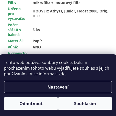
Filtr
:
mikrofiltr + motorový filtr
Určeno
HOOVER: Athyss, Junior, Hoost 2000, Orig.
pro
H59
vysavače
:
Počet
sáčků v
5 ks
balení
:
Materiál
:
Papír
Vůně
:
ANO
Hygienický
ANO
uzávěr
:
Tento web používá soubory cookie. Dalším
procházením tohoto webu vyjadřujete souhlas s jejich
Z
používáním.. Více informací
zde
.
á
Vytvořil Shoptet
p
Nastavení
a
t
Copyright 2026
Pytlikydovysavace.cz
. Všechna práva
í
Odmítnout
Souhlasím
vyhrazena.