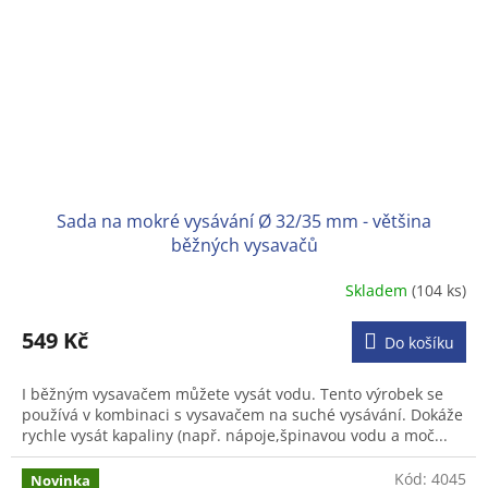
Sada na mokré vysávání Ø 32/35 mm - většina
běžných vysavačů
Skladem
(104 ks)
Průměrné
hodnocení
produktu
549 Kč
Do košíku
je
3,2
I běžným vysavačem můžete vysát vodu. Tento výrobek se
z
používá v kombinaci s vysavačem na suché vysávání. Dokáže
5
rychle vysát kapaliny (např. nápoje,špinavou vodu a moč...
hvězdiček.
Kód:
4045
Novinka