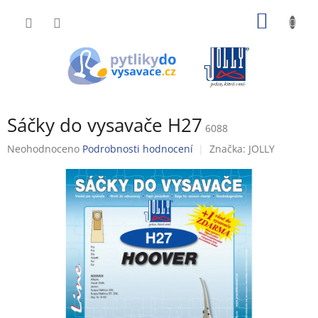
Přejít
NÁKUP
na
obsah
KOŠÍK
Sáčky do vysavače H27
6088
Průměrné
Neohodnoceno
Podrobnosti hodnocení
Značka:
JOLLY
hodnocení
produktu
je
0,0
z
5
hvězdiček.