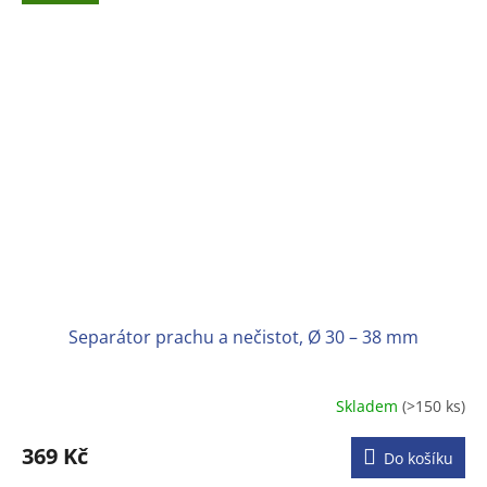
Separátor prachu a nečistot, Ø 30 – 38 mm
Skladem
(>150 ks)
Průměrné
hodnocení
produktu
369 Kč
Do košíku
je