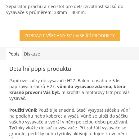
3,6
Separátor prachu a nečistot pro delší životnost sáčků do
z
vysavače s průměrem: 38mm – 30mm.
5
hvězdiček.
ZOBRAZIT VŠECHNY SOUVISEJÍCÍ PRODUKTY
Popis
Diskuze
Detailní popis produktu
Papírové sáčky do vysavače H27. Balení obsahuje 5 ks
papírových sáčků H27,
vůni do vysavače zdarma, která
krasně provoní Váš byt,
mikrofiltr a motorový filtr pro Váš
vysavač.
Použití vůně:
Použití je snadné. Stačí vysypat sáček s vůní
na podlahu nebo koberec a vysát. Vůně se uloží do sáčku
vašeho vysavače a vydrží v něm po celou dobu používání.
Tyčinky vložte do sáčku vysavače. Při zahřátí vysavače se
granule, perličky nebo tyčinky aktivují a dojde k uvolnění