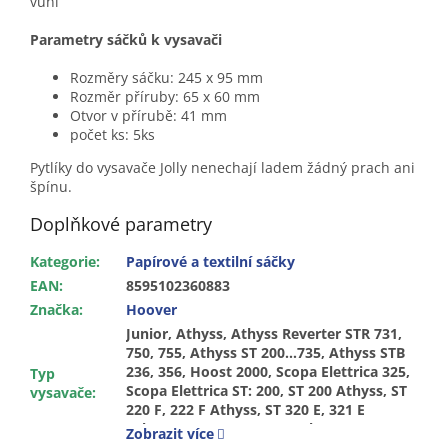
vůní
Parametry sáčků k vysavači
Rozměry sáčku: 245 x 95 mm
Rozměr příruby: 65 x 60 mm
Otvor v přírubě: 41 mm
počet ks: 5ks
Pytlíky do vysavače Jolly nenechají ladem žádný prach ani
špínu.
Doplňkové parametry
Kategorie
:
Papírové a textilní sáčky
EAN
:
8595102360883
Značka
:
Hoover
Junior, Athyss, Athyss Reverter STR 731,
750, 755, Athyss ST 200…735, Athyss STB
236, 356, Hoost 2000, Scopa Elettrica 325,
Typ
Scopa Elettrica ST: 200, ST 200 Athyss, ST
vysavače
:
220 F, 222 F Athyss, ST 320 E, 321 E
Athyss, ST 325, 326, 735 Athyss, STG 750
Zobrazit více
Athyss, STR 755 Athyss, Org. Gr. H 59