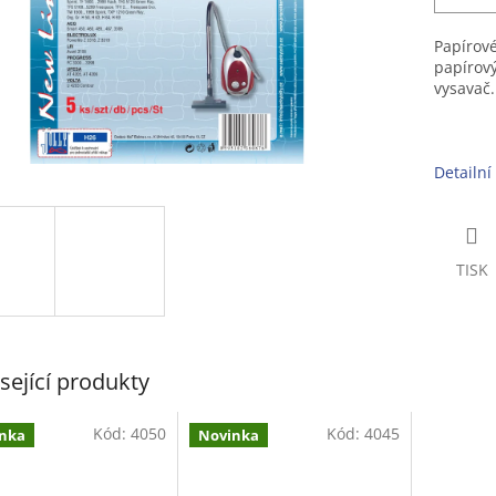
Papírové
papírov
vysavač.
Detailní
TISK
sející produkty
Kód:
4050
Kód:
4045
nka
Novinka