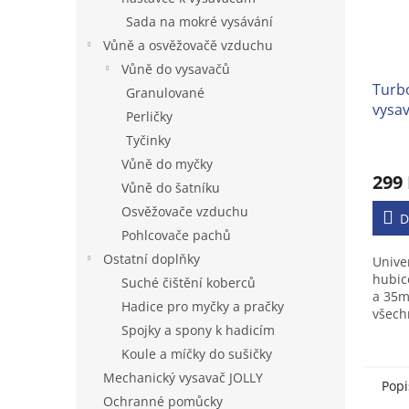
Sada na mokré vysávání
Vůně a osvěžovačě vzduchu
Vůně do vysavačů
Turb
Granulované
vysa
Perličky
Tyčinky
Prům
Vůně do myčky
hodno
299
produ
Vůně do šatníku
je
Osvěžovače vzduchu
3,1
D
Pohlcovače pachů
z
5
Ostatní doplňky
Unive
hvězd
hubi
Suché čištění koberců
a 35m
Hadice pro myčky a pračky
všech
Spojky a spony k hadicím
s kul
Koule a míčky do sušičky
Mechanický vysavač JOLLY
Popi
Ochranné pomůcky