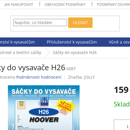
JAK NAKUPOVAT
OBCHODNÍ PODMÍNKY
PODMÍNKY OCHRA
HLEDAT
enství k vysavačům
Příslušenství k vysavačům
Vůně a os
pírové a textilní sáčky
Sáčky do vysavače H26
ky do vysavače H26
6087
né
dnoceno
Podrobnosti hodnocení
Značka:
JOLLY
ení
159
tu
Měrná
Skla
cena:
ek.