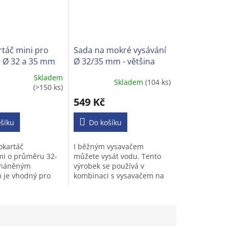
táč mini pro
Sada na mokré vysávání
 Ø 32 a 35 mm
Ø 32/35 mm - většina
běžných vysavačů
Skladem
Skladem
(104 ks)
Průměrné
(>150 ks)
í
hodnocení
549 Kč
produktu
je
šíku
3,2
Do košíku
z
5
okartáč
I běžným vysavačem
.
hvězdiček.
mi o průměru 32-
můžete vysát vodu. Tento
háněným
výrobek se používá v
 je vhodný pro
kombinaci s vysavačem na
ypů vysavačů na
suché vysávání. Dokáže
 kulatou trubkou.
rychle vysát kapaliny (např.
nápoje,špinavou vodu a
moč...