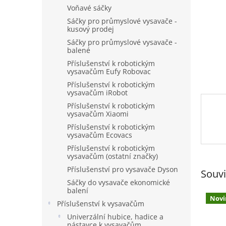
n
Voňavé sáčky
e
Sáčky pro průmyslové vysavače -
l
kusový prodej
Sáčky pro průmyslové vysavače -
balené
Příslušenství k robotickým
vysavačům Eufy Robovac
Příslušenství k robotickým
vysavačům iRobot
Příslušenství k robotickým
vysavačům Xiaomi
Příslušenství k robotickým
vysavačům Ecovacs
Příslušenství k robotickým
vysavačům (ostatní značky)
Příslušenství pro vysavače Dyson
Souvi
Sáčky do vysavače ekonomické
balení
Novi
Příslušenství k vysavačům
Univerzální hubice, hadice a
nástavce k vysavačům