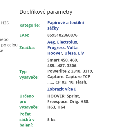
Doplňkové parametry
Papírové a textilní
 H26,
Kategorie
:
sáčky
EAN
:
8595102360876
 nebo
Aeg
,
Electrolux
,
 po celou
Značka
:
Progress
,
Volta
,
se
Hoover
,
Ufesa
,
Liv
Smart 450, 460,
485...487, 3306,
Powerlite Z 3318, 3319,
Typ
Capture, Capture TCP
vysavače
:
….., CP 03, 10, Flash,
Flash TF 1600...2999,
Zobrazit více
Freespace, Freespace
Určeno
HOOVER: Sprint,
Green Ray, Freespace
pro
Freespace, Orig. H58,
TF 4195, Freespace TF
vysavače
:
H63, H64
5192, Freespace TFS
Počet
5100…5299, Sprint, TF
sáčků v
5 ks
1600…2999 Flash, TFG
balení
:
5123 Green Ray, TFS