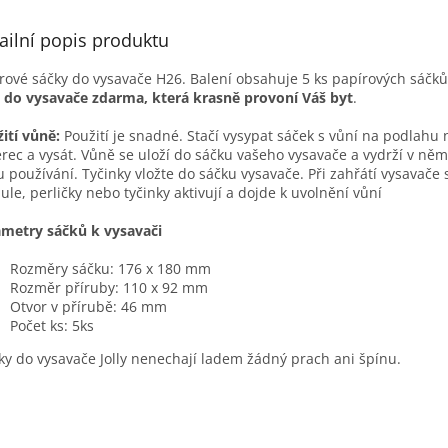
ailní popis produktu
rové sáčky do vysavače H26. Balení obsahuje 5 ks papírových sáčků
 do vysavače zdarma, která krasně provoní Váš byt
.
ití vůně:
Použití je snadné. Stačí vysypat sáček s vůní na podlahu
rec a vysát. Vůně se uloží do sáčku vašeho vysavače a vydrží v něm
 používání. Tyčinky vložte do sáčku vysavače. Při zahřátí vysavače 
ule, perličky nebo tyčinky aktivují a dojde k uvolnění vůní
metry sáčků k vysavači
Rozměry sáčku: 176 x 180 mm
Rozměr příruby: 110 x 92 mm
Otvor v přírubě: 46 mm
Počet ks: 5ks
íky do vysavače Jolly nenechají ladem žádný prach ani špínu.