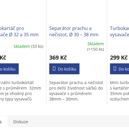
okartáč pro
Separátor prachu a
Turbokar
vače Ø 32 a 35 mm
nečistot, Ø 30 – 38 mm
vysavače
Skladem
Skladem
(33 ks)
ěrné
Průměrné
Průměrné
(>150 ks)
cení
hodnocení
hodnocen
 Kč
369 Kč
299 Kč
ktu
produktu
produktu
je
je
o košíku
3,6
Do košíku
4,3
Do ko
z
z
5
5
rzální turbokortáč
Separátor prachu a nečistot
Mini turb
iček.
hvězdiček.
hvězdiček
ce s průměrem 32mm
pro delší životnost sáčků do
s kartáče
m je vhodný pro
vysavače s průměrem:
35mm po
ny typy vysavačů
38mm – 30mm.
vzduchem
atou trubkou.
většinu t
koberce s
s
Diskuze