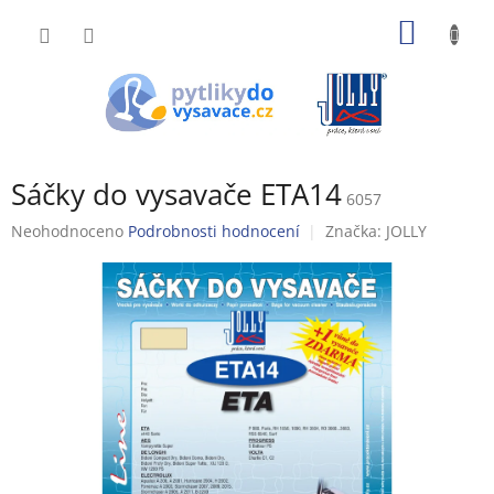
Přejít
NÁKUP
na
obsah
KOŠÍK
Sáčky do vysavače ETA14
6057
Průměrné
Neohodnoceno
Podrobnosti hodnocení
Značka:
JOLLY
hodnocení
produktu
je
0,0
z
5
hvězdiček.