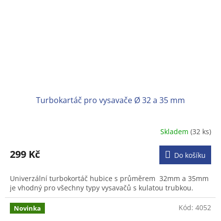
Turbokartáč pro vysavače Ø 32 a 35 mm
Skladem
(32 ks)
Průměrné
hodnocení
produktu
299 Kč
Do košíku
je
3,1
Univerzální turbokortáč hubice s průměrem 32mm a 35mm
z
je vhodný pro všechny typy vysavačů s kulatou trubkou.
5
hvězdiček.
Kód:
4052
Novinka