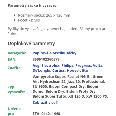
Parametry sáčků k vysavači
Rozměry sáčku: 265 x 120 mm
Počet ks: 5ks
Pytlíky do vysavače Jolly nenechají ladem žádný prach ani
špínu.
Doplňkové parametry
Kategorie
:
Papírové a textilní sáčky
EAN
:
8595102360579
Aeg
,
Electrolux
,
Philips
,
Progress
,
Volta
,
Značka
:
De’Longhi
,
Curtiss
,
Hoover
,
Eta
Vampyrette Super, Fasnet NG III, Green
Air, Hydroclean 22, Jazz 30, Professional,
SU 9600, Bidoni Compact Dry, Bidoni
Typ
Domo, Bidoni Dry, Bidoni Profy Dry,
vysavače
:
Bidoni Super Tutto, XIJ 120 D, XW 1200 PS,
Aqualux A 200, Aqualux A 2001, A 2031,
Zobrazit více
Hurricane 2004, H 2002, Powervac A 2003,
Určeno
Stormchaser 2007, 2009, 2015,
pro
ETA: 0440, 1440
Stormchaser A 2005...2015, B 2200, 0440