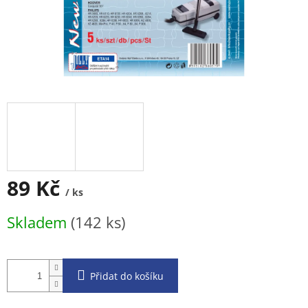
89 Kč
/ ks
Měrná
Skladem
(142 ks)
cena:
Přidat do košíku