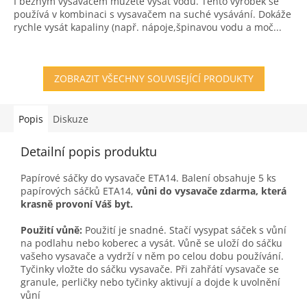
I běžným vysavačem můžete vysát vodu. Tento výrobek se
z
používá v kombinaci s vysavačem na suché vysávání. Dokáže
5
rychle vysát kapaliny (např. nápoje,špinavou vodu a moč...
hvězdiček.
ZOBRAZIT VŠECHNY SOUVISEJÍCÍ PRODUKTY
Popis
Diskuze
Detailní popis produktu
Papírové sáčky do vysavače ETA14. Balení obsahuje 5 ks
papírových sáčků ETA14,
vůni do vysavače zdarma, která
krasně provoní Váš byt.
Použití vůně:
Použití je snadné. Stačí vysypat sáček s vůní
na podlahu nebo koberec a vysát. Vůně se uloží do sáčku
vašeho vysavače a vydrží v něm po celou dobu používání.
Tyčinky vložte do sáčku vysavače. Při zahřátí vysavače se
granule, perličky nebo tyčinky aktivují a dojde k uvolnění
vůní