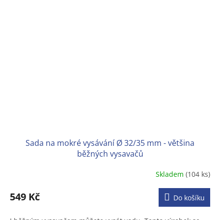
Sada na mokré vysávání Ø 32/35 mm - většina
běžných vysavačů
Skladem
(104 ks)
Průměrné
hodnocení
produktu
549 Kč
Do košíku
je
3,2