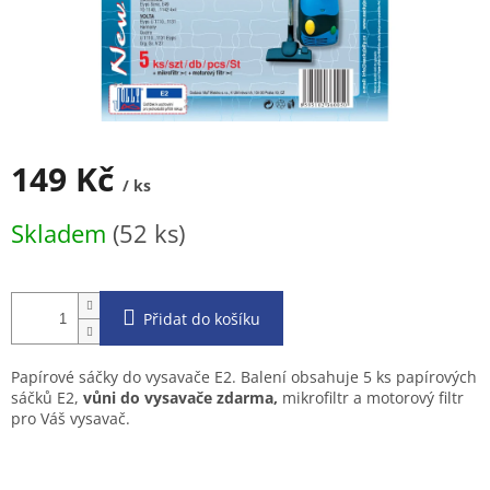
149 Kč
/ ks
Měrná
Skladem
(52 ks)
cena:
Přidat do košíku
Papírové sáčky do vysavače E2. Balení obsahuje 5 ks papírových
sáčků E2,
vůni do vysavače zdarma,
mikrofiltr a motorový filtr
pro Váš vysavač.