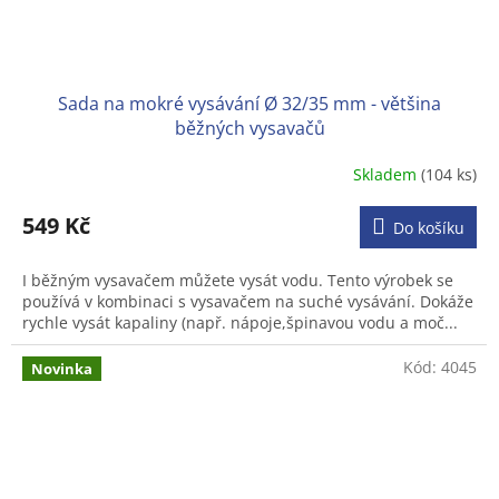
Sada na mokré vysávání Ø 32/35 mm - většina
běžných vysavačů
Skladem
(104 ks)
Průměrné
hodnocení
produktu
549 Kč
Do košíku
je
3,2
I běžným vysavačem můžete vysát vodu. Tento výrobek se
z
používá v kombinaci s vysavačem na suché vysávání. Dokáže
5
rychle vysát kapaliny (např. nápoje,špinavou vodu a moč...
hvězdiček.
Kód:
4045
Novinka