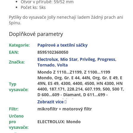
Otvor v přírubě: 59/52 mm
Počet ks: 5ks
Pytlíky do vysavače Jolly nenechají ladem žádný prach ani
špínu.
Doplňkové parametry
Kategorie
:
Papírové a textilní sáčky
EAN
:
8595102360050
Electrolux
,
Mio Star
,
Privileg
,
Progress
,
Značka
:
Tornado
,
Volta
Mondo Z 1110...Z1199, Z 1100...1199
Mondo, Org. Gr. E 44, 44N, Org. Gr. E 49, E
49N, ES 49, 4300, 4400, 4500, HN 4300, HN
Typ
4400, 187.171, 228.214, 607.199, 500, 500 T,
vysavače
:
D 600...609 - Diamant, D 611...699 -
Diamant, Original P 57, P 57, V 27, E49,
Zobrazit více
Elyps Serie, E49, TO 1140…1142 4x4, Elyps
Filtr
:
mikrofiltr + motorový filtr
Serie, Harmony, Quatro, U 1110...1131
Určeno
Elyps, Org. Gr. V 27
pro
ELECTROLUX: Mondo
vysavače
: