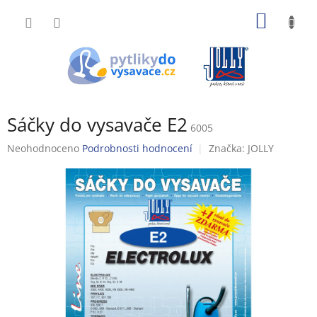
Přejít
NÁKUP
na
obsah
KOŠÍK
Sáčky do vysavače E2
6005
Průměrné
Neohodnoceno
Podrobnosti hodnocení
Značka:
JOLLY
hodnocení
produktu
je
0,0
z
5
hvězdiček.