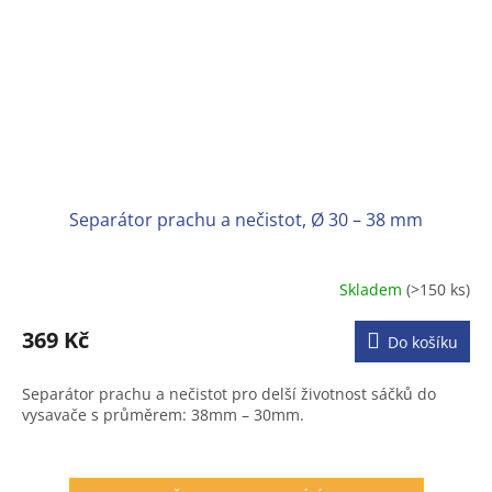
Separátor prachu a nečistot, Ø 30 – 38 mm
Skladem
(>150 ks)
Průměrné
hodnocení
produktu
369 Kč
Do košíku
je
3,6
Separátor prachu a nečistot pro delší životnost sáčků do
z
vysavače s průměrem: 38mm – 30mm.
5
hvězdiček.