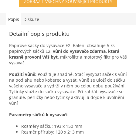
ZOBRAZIT VŠECHNY SOUVISEJÍCÍ PRODUKTY
Popis
Diskuze
Detailní popis produktu
Papírové sáčky do vysavače E2. Balení obsahuje 5 ks
papírových sáčků E2,
vůni do vysavače zdarma, která
krasně provoní Váš byt,
mikrofiltr a motorový filtr pro Váš
vysavač.
Použití vůně:
Použití je snadné. Stačí vysypat sáček s vůní
na podlahu nebo koberec a vysát. Vůně se uloží do sáčku
vašeho vysavače a vydrží v něm po celou dobu používání.
Tyčinky vložte do sáčku vysavače. Při zahřátí vysavače se
granule, perličky nebo tyčinky aktivují a dojde k uvolnění
vůní
Parametry sáčků k vysavači
Rozměry sáčku: 193 x 150 mm
Rozměr příruby: 120 x 213 mm