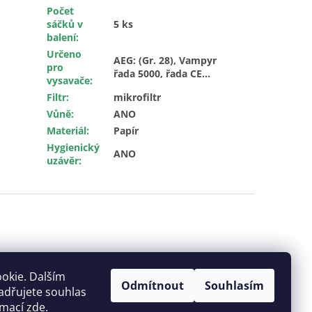
Počet
sáčků v
5 ks
balení
:
Určeno
AEG: (Gr. 28), Vampyr
pro
řada 5000, řada CE...
vysavače
:
Filtr
:
mikrofiltr
Vůně
:
ANO
Materiál
:
Papír
Hygienický
ANO
uzávěr
:
okie. Dalším
Odmítnout
Souhlasím
adřujete souhlas
ormací
zde
.