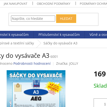
JAK NAKUPOVAT
OBCHODNÍ PODMÍNKY
PODMÍNKY OCHRA
HLEDAT
enství k vysavačům
Příslušenství k vysavačům
Vůně a os
pírové a textilní sáčky
Sáčky do vysávače A3
ky do vysávače A3
6001
né
dnoceno
Podrobnosti hodnocení
Značka:
JOLLY
ení
169
tu
Měrná
Skla
cena:
ek.