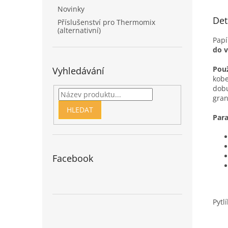
Novinky
Det
Příslušenství pro Thermomix
(alternativní)
Papí
do v
Použ
Vyhledávání
kobe
dobu
gran
HLEDAT
Para
Facebook
Pytl