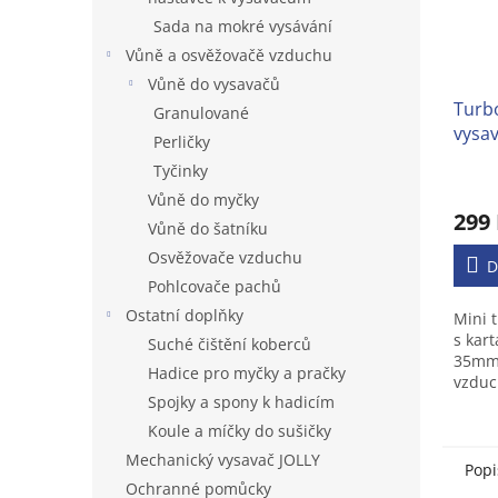
Sada na mokré vysávání
Vůně a osvěžovačě vzduchu
Vůně do vysavačů
Turb
Granulované
vysa
Perličky
Tyčinky
Prům
Vůně do myčky
hodno
299
produ
Vůně do šatníku
je
Osvěžovače vzduchu
4,3
D
Pohlcovače pachů
z
5
Ostatní doplňky
Mini 
hvězd
s kar
Suché čištění koberců
35mm
Hadice pro myčky a pračky
vzduc
Spojky a spony k hadicím
větši
kober
Koule a míčky do sušičky
Mechanický vysavač JOLLY
Popi
Ochranné pomůcky