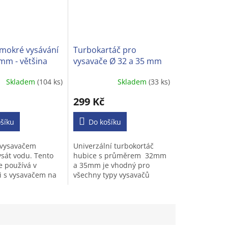
mokré vysávání
Turbokartáč pro
mm - většina
vysavače Ø 32 a 35 mm
 vysavačů
Skladem
(104 ks)
Skladem
(33 ks)
Průměrné
í
hodnocení
299 Kč
produktu
je
šíku
3,1
Do košíku
z
5
 vysavačem
Univerzální turbokortáč
.
hvězdiček.
sát vodu. Tento
hubice s průměrem 32mm
e používá v
a 35mm je vhodný pro
 s vysavačem na
všechny typy vysavačů
ávání. Dokáže
s kulatou trubkou.
át kapaliny (např.
inavou vodu a