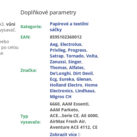
Doplňkové parametry
Papírové a textilní
A3,
vůni
Kategorie
:
sáčky
 vysavač.
EAN
:
8595102360012
 nebo
Aeg
,
Electrolux
,
 po celou
Privileg
,
Progress
,
se
Satrap
,
Tornado
,
Volta
,
Zanussi
,
Singer
,
Thomas
,
Alfatec
,
Značka
:
De’Longhi
,
Dirt Devil
,
Ecg
,
Eureka
,
Glenan
,
Holland Electro
,
Home
Electronics
,
Lindhaus
,
Migros CH
6660, AAM Essenti, AAM Parketo, ACE...Serie CE, AE 6000, AirMax Fresh Air, Aventure ACE 4112, CE 1400 Energiesparer, CE K 4134, 4170, 4180, Comfort.0, Comfort.1, Diamant U 405, U 412, U 414, E 150, 160, 180, 181, 185, 190, E 1700, E 1700 Plus, E 2000 Turbo, Europe First, Exquisit 1201, 1202, Exquisit 1400el, 1500, Exqusit 200, 217, 500, K 2000…4200, Original 28, P60 MFA 126, Salomon AE 6000, 6070, Schlittensauger - Silver, Star, SUN, T 2 2.0…2.7, Top 530, Vampyr 1202, Vampyr 1500...1905, Vampyr 2002.1, Vampyr 2162, 2182, 2202, Vampyr 2300, 3180, 3200, Vampyr 4110, 4111, 4120, Vampyr 500... 550 (od r. 1999), Vampyr 5000...5999, Vampyr 5020 (od r. 1995), Vampyr CE 100...999, Vampyr CE 1700.0, 1700.1, Vampyr CE 1800 Comfort, Vampyr CE 2000...2999, Vampyr CE 4100...4299, Vampyr CE 5.1700, Vampyr CE 950 Ecotec, Vampyr CE Azzurro, Vampyr CE Compact 2, Vampyr CE Jubilee, Vampyr CE Mega Power, Vampyr CE Mr. Big, Vampyr CE Power Trio, Vampyr CE Power, Power24, Vampyr CE Powerline, Vampyr CE Powerstar, Vampyr CE Smart&Clean, Vampyr CE Sprint, Sprint 2, Vampyr CE Turbo Electronic, Vampyr CE Ultra Power, Vampyr CE Winner, Vampyr Comfort 0...9, Vampyr Compact, Vampyr Compact Electronic do r. 1996, Vampyr Croma, Vampyr Duo, Vampyr E 150..2000, Vampyr E 1700 Plus, Vampyr E 200 Turbo, Vampyr Europe 1st, Vampyr Exquisit 1201, Vampyr Exquisit 1202, Vampyr Exquisit 1400 Electronic, Vampyr Exquisit 1500 Freshline, Vampyr Exquisit 200, Vampyr Exquisit 217, Vampyr Exquisit 500, Vampyr Freshline, Vampyr H 2000...2202, Vampyr HH 2202, Vampyr K 2000...4200, Vampyr Lemon, Vampyr Luxor 1, Vampyr Megapower 1,2,3,5,2000, Vampyr MM 1700, 1800, 2000, Vampyr Multi 1800, Vampyr Parketto, Vampyr Powerstar, Vampyr Red Zac El, Vampyr Rosso, Vampyr Silverstar, Vampyr Sun, Vampyr T 2...Serie Twin, Vampyr V 5030, VCE…Serie, Org. Gr. 28, 28S, Alfa 500E, XLE 800...900, DD 2804, ZW 1200-39 C, Bolero Z 5003, CE Power ZCE 1800, 2200, 2400, CE Power ZCE 2410, 2415, 2445, CEANIMAL, CEORIGIN, CEORIGINDB, Cyclone Power Z 5305,
Typ
vysavače
:
Zobrazit více