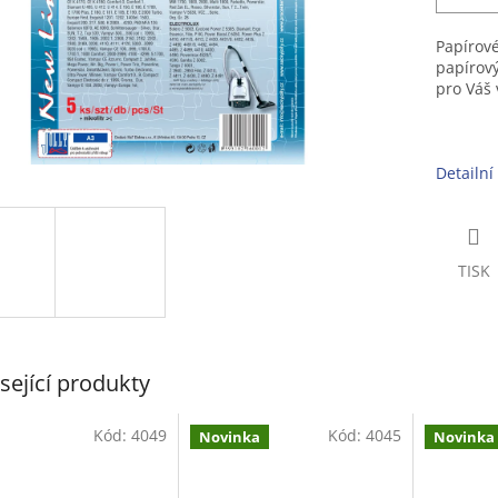
Papírové
papírov
pro Váš 
Detailní
TISK
sející produkty
Kód:
4049
Kód:
4045
Novinka
Novinka