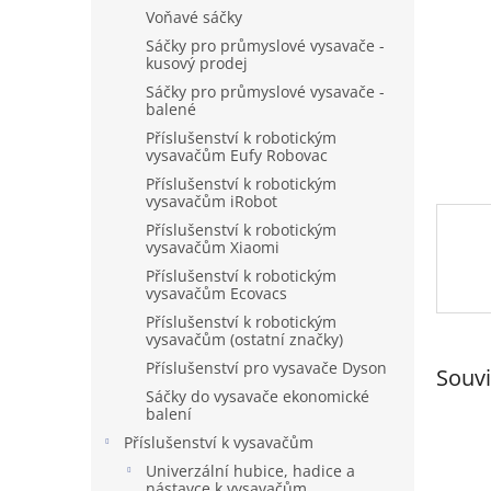
n
Voňavé sáčky
e
Sáčky pro průmyslové vysavače -
l
kusový prodej
Sáčky pro průmyslové vysavače -
balené
Příslušenství k robotickým
vysavačům Eufy Robovac
Příslušenství k robotickým
vysavačům iRobot
Příslušenství k robotickým
vysavačům Xiaomi
Příslušenství k robotickým
vysavačům Ecovacs
Příslušenství k robotickým
vysavačům (ostatní značky)
Příslušenství pro vysavače Dyson
Souvi
Sáčky do vysavače ekonomické
balení
Příslušenství k vysavačům
Univerzální hubice, hadice a
nástavce k vysavačům