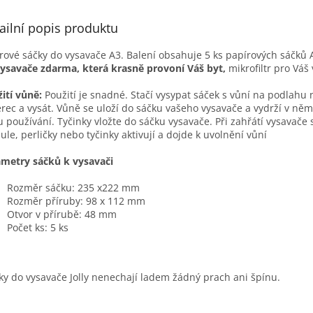
ailní popis produktu
rové sáčky do vysavače A3. Balení obsahuje 5 ks papírových sáčků 
ysavače zdarma, která krasně provoní Váš byt,
mikrofiltr pro Váš
ití vůně:
Použití je snadné. Stačí vysypat sáček s vůní na podlahu
rec a vysát. Vůně se uloží do sáčku vašeho vysavače a vydrží v něm
 používání. Tyčinky vložte do sáčku vysavače. Při zahřátí vysavače 
ule, perličky nebo tyčinky aktivují a dojde k uvolnění vůní
metry sáčků k vysavači
Rozměr sáčku: 235 x222 mm
Rozměr příruby: 98 x 112 mm
Otvor v přírubě: 48 mm
Počet ks: 5 ks
íky do vysavače Jolly nenechají ladem žádný prach ani špínu.