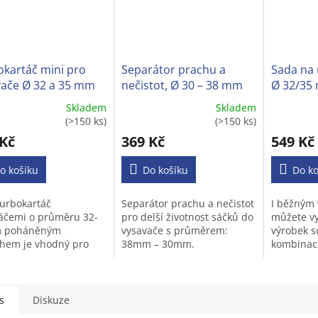
okartáč mini pro
Separátor prachu a
Sada na 
vače Ø 32 a 35 mm
nečistot, Ø 30 – 38 mm
Ø 32/35 
běžných
Skladem
Skladem
ěrné
Průměrné
Průměrné
(>150 ks)
(>150 ks)
cení
hodnocení
hodnocen
 Kč
369 Kč
549 Kč
ktu
produktu
produktu
je
je
o košíku
3,6
Do košíku
3,2
Do ko
z
z
5
5
turbokartáč
Separátor prachu a nečistot
I běžným
iček.
hvězdiček.
hvězdiček
táčemi o průměru 32-
pro delší životnost sáčků do
můžete vy
 poháněným
vysavače s průměrem:
výrobek s
hem je vhodný pro
38mm – 30mm.
kombinaci
nu typů vysavačů na
suché vys
ce s kulatou trubkou.
rychle vys
nápoje,šp
moč...
s
Diskuze