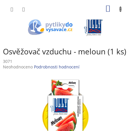
Přejít
NÁKUP
na
obsah
KOŠÍK
Osvěžovač vzduchu - meloun (1 ks)
3071
Průměrné
Neohodnoceno
Podrobnosti hodnocení
hodnocení
produktu
je
0,0
z
5
hvězdiček.