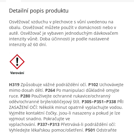
Detailní popis produktu
Osvěžovač vzduchu v plechovce s vůní uvedenou na
obalu. Osvěžovač můžete použít v domácnosti nebo v
autě. Osvěžovač je vybaven jednoduchým dávkovačem
intenzity vůně. Doba účinnosti je podle nastavené
intenzity až 60 dní.
H319
Způsobuje vážné podráždění očí.
P102
Uchovávejte
mimo dosah dětí.
P264
Po manipulaci důkladně omyjte
ruce.
P280
Používejte ochranné rukavice/ochranný
oděv/ochranné brýle/obličejový štít.
P305
+
P351
+
P338
PŘI
ZASAŽENÍ OČÍ: Několik minut opatrně vyplachujte vodou.
Vyjměte kontaktní čočky, jsou-li nasazeny a pokud je lze
vyjmout snadno. Pokračujte ve
vyplachování.
P337
+
P313
Přetrvává-li podráždění očí:
Vyhledejte lékařskou pomoc/ošetření.
P501
Odstraňte