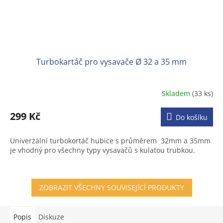
Turbokartáč pro vysavače Ø 32 a 35 mm
Skladem
(33 ks)
Průměrné
hodnocení
produktu
299 Kč
Do košíku
je
3,1
Univerzální turbokortáč hubice s průměrem 32mm a 35mm
z
je vhodný pro všechny typy vysavačů s kulatou trubkou.
5
hvězdiček.
ZOBRAZIT VŠECHNY SOUVISEJÍCÍ PRODUKTY
Popis
Diskuze