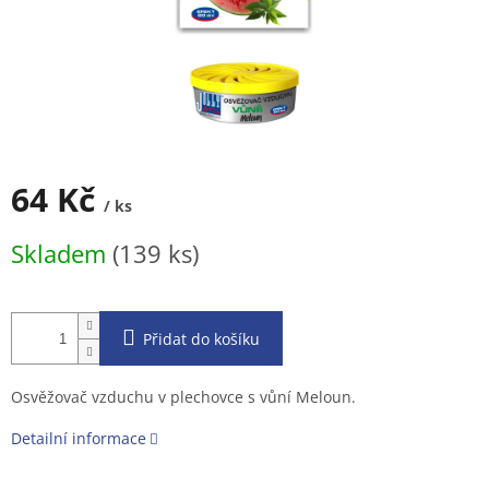
64 Kč
/ ks
Měrná
Skladem
(139 ks)
cena:
Přidat do košíku
Osvěžovač vzduchu v plechovce s vůní Meloun.
Detailní informace