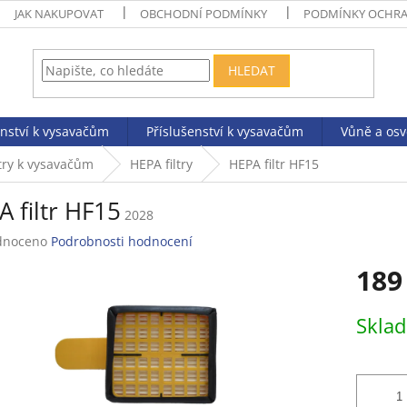
JAK NAKUPOVAT
OBCHODNÍ PODMÍNKY
PODMÍNKY OCHRA
HLEDAT
enství k vysavačům
Příslušenství k vysavačům
Vůně a os
ltry k vysavačům
HEPA filtry
HEPA filtr HF15
 filtr HF15
2028
né
dnoceno
Podrobnosti hodnocení
ení
189
tu
Měrná
Skla
cena:
ek.