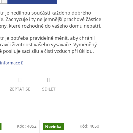
ltr je nedílnou součástí každého dobrého
e. Zachycuje i ty nejjemnější prachové částice
eny, které rozhodně do vašeho domu nepatří.
ltr je potřeba pravidelně měnit, aby chránil
raví i životnost vašeho vysavače. Vyměněný
ké posiluje sací sílu a čistí vzduch při úklidu.
 informace
ZEPTAT SE
SDÍLET
Kód:
4052
Kód:
4050
Novinka