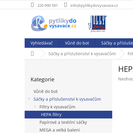
Přejít
220 990 591
info@pytlikydovysavace.cz
na
obsah
Vyhledávač
Vůně do bot
Sáčky a přísluš
Domů
Sáčky a příslušenství k vysavačům
Fi
P
HEPA
o
Přeskočit
s
Kategorie
Průměr
Neoho
kategorie
t
hodnoc
r
produk
Vůně do bot
a
je
Sáčky a příslušenství k vysavačům
n
0,0
Filtry k vysavačům
z
n
5
í
HEPA filtry
hvězdič
p
Papírové a textilní sáčky
a
MEGA a velká balení