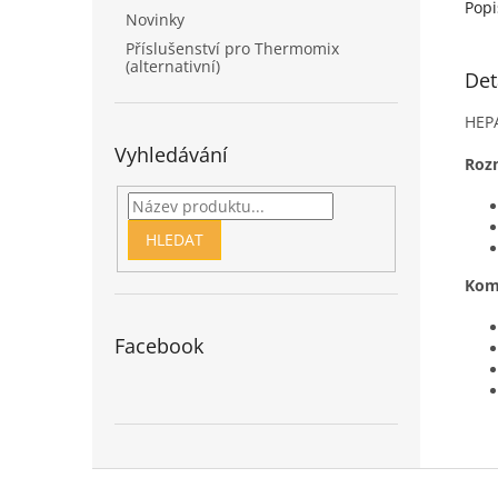
Popi
Novinky
Příslušenství pro Thermomix
(alternativní)
Det
HEPA
Vyhledávání
Rozm
HLEDAT
Kom
Facebook
Z