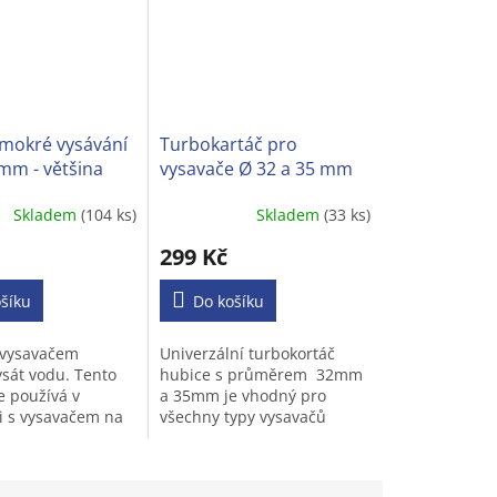
mokré vysávání
Turbokartáč pro
mm - většina
vysavače Ø 32 a 35 mm
 vysavačů
Skladem
(104 ks)
Skladem
(33 ks)
Průměrné
í
hodnocení
299 Kč
produktu
je
šíku
3,1
Do košíku
z
5
 vysavačem
Univerzální turbokortáč
.
hvězdiček.
sát vodu. Tento
hubice s průměrem 32mm
e používá v
a 35mm je vhodný pro
 s vysavačem na
všechny typy vysavačů
ávání. Dokáže
s kulatou trubkou.
át kapaliny (např.
inavou vodu a