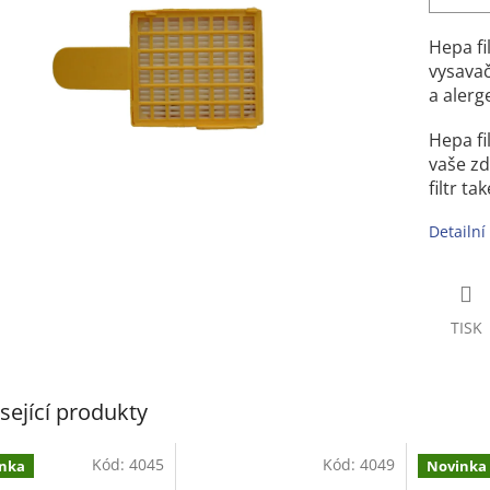
Hepa fi
vysavač
a alerg
Hepa fi
vaše zd
filtr ta
Detailní
TISK
sející produkty
Kód:
4045
Kód:
4049
nka
Novinka