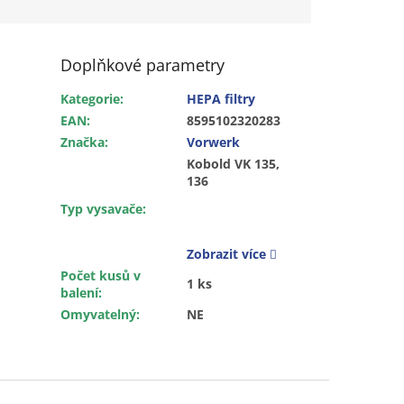
Doplňkové parametry
Kategorie
:
HEPA filtry
EAN
:
8595102320283
Značka
:
Vorwerk
Kobold VK 135,
136
Typ vysavače
:
Zobrazit více
Počet kusů v
1 ks
balení
:
Omyvatelný
:
NE