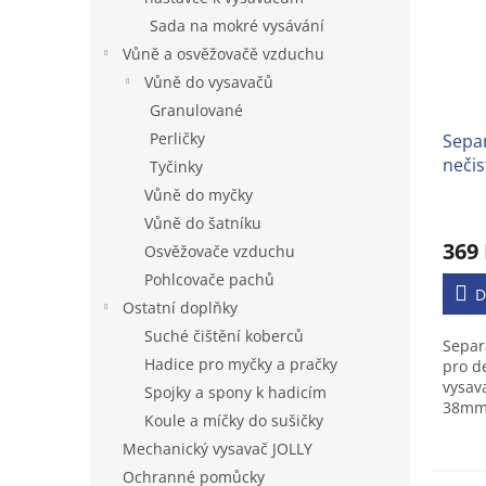
Sada na mokré vysávání
Vůně a osvěžovačě vzduchu
Vůně do vysavačů
Granulované
Perličky
Sepa
nečis
Tyčinky
Vůně do myčky
Prům
Vůně do šatníku
hodno
369
Osvěžovače vzduchu
produ
je
Pohlcovače pachů
3,6
D
Ostatní doplňky
z
Suché čištění koberců
5
Separ
hvězd
Hadice pro myčky a pračky
pro de
vysav
Spojky a spony k hadicím
38mm
Koule a míčky do sušičky
Mechanický vysavač JOLLY
Ochranné pomůcky