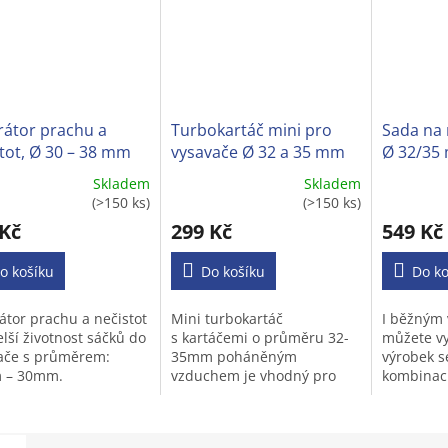
rátor prachu a
Turbokartáč mini pro
Sada na 
tot, Ø 30 – 38 mm
vysavače Ø 32 a 35 mm
Ø 32/35 
běžných
Skladem
Skladem
ěrné
Průměrné
Průměrné
(>150 ks)
(>150 ks)
cení
hodnocení
hodnocen
 Kč
299 Kč
549 Kč
ktu
produktu
produktu
je
je
o košíku
4,3
Do košíku
3,2
Do ko
z
z
5
5
átor prachu a nečistot
Mini turbokartáč
I běžným
iček.
hvězdiček.
hvězdiček
lší životnost sáčků do
s kartáčemi o průměru 32-
můžete vy
ače s průměrem:
35mm poháněným
výrobek s
 – 30mm.
vzduchem je vhodný pro
kombinaci
většinu typů vysavačů na
suché vys
koberce s kulatou trubkou.
rychle vys
nápoje,šp