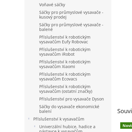
n
Voňavé sáčky
e
Sáčky pro průmyslové vysavače -
l
kusový prodej
Sáčky pro průmyslové vysavače -
balené
Příslušenství k robotickým
vysavačům Eufy Robovac
Příslušenství k robotickým
vysavačům iRobot
Příslušenství k robotickým
vysavačům Xiaomi
Příslušenství k robotickým
vysavačům Ecovacs
Příslušenství k robotickým
vysavačům (ostatní značky)
Příslušenství pro vysavače Dyson
Sáčky do vysavače ekonomické
Souvi
balení
Příslušenství k vysavačům
Novi
Univerzální hubice, hadice a
nástavce k vysavačům