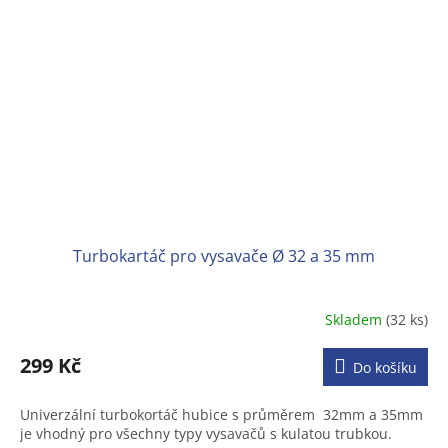
Turbokartáč pro vysavače Ø 32 a 35 mm
Skladem
(32 ks)
Průměrné
hodnocení
produktu
299 Kč
Do košíku
je
3,1
Univerzální turbokortáč hubice s průměrem 32mm a 35mm
z
je vhodný pro všechny typy vysavačů s kulatou trubkou.
5