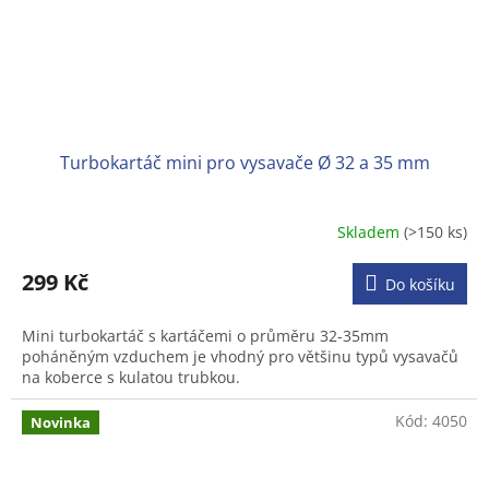
Turbokartáč mini pro vysavače Ø 32 a 35 mm
Skladem
(>150 ks)
Průměrné
hodnocení
produktu
299 Kč
Do košíku
je
4,3
Mini turbokartáč s kartáčemi o průměru 32-35mm
z
poháněným vzduchem je vhodný pro většinu typů vysavačů
5
na koberce s kulatou trubkou.
hvězdiček.
Kód:
4050
Novinka