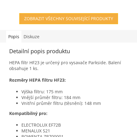
hvězdiček.
ZOBRAZIT VŠECHNY SOUVISEJÍCÍ PRODUKTY
Popis
Diskuze
Detailní popis produktu
HEPA filtr HF23 je určený pro vysavače Parkside. Balení
obsahuje 1 ks.
Rozměry HEPA filtru HF23:
Výška filtru: 175 mm
Vnější průměr filtru: 184 mm
Vnitřní průměr filtru (těsnění): 148 mm
Kompatibilný pro:
ELECTROLUX EF72B
MENALUX S21
ROWENTA ZR700001