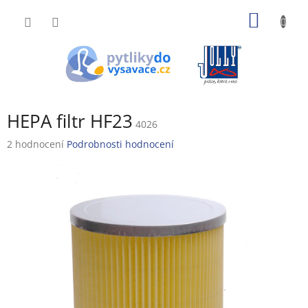
Přejít
NÁKUP
na
obsah
KOŠÍK
HEPA filtr HF23
4026
Průměrné
2 hodnocení
Podrobnosti hodnocení
hodnocení
produktu
je
4,5
z
5
hvězdiček.