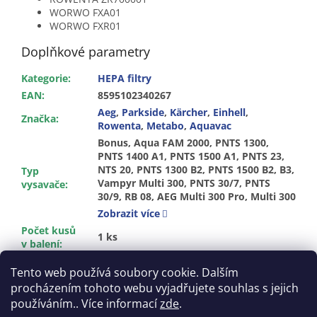
WORWO FXA01
WORWO FXR01
Doplňkové parametry
Kategorie
:
HEPA filtry
EAN
:
8595102340267
Aeg
,
Parkside
,
Kärcher
,
Einhell
,
Značka
:
Rowenta
,
Metabo
,
Aquavac
Bonus, Aqua FAM 2000, PNTS 1300,
PNTS 1400 A1, PNTS 1500 A1, PNTS 23,
NTS 20, PNTS 1300 B2, PNTS 1500 B2, B3,
Typ
Vampyr Multi 300, PNTS 30/7, PNTS
vysavače
:
30/9, RB 08, AEG Multi 300 Pro, Multi 300
3 v 1, 600, 610, 612, 615, 620, 620-15,
Zobrazit více
620-18, 630-1, Aquavac, Boxer, Boxer 20,
Počet kusů
Boxter 15…., Multisystem 500i, NT 20 L
1 ks
v balení
:
Container, BTVC 1250SA, BT-VC 1250SA,
Omyvatelný
:
NE
NT221, NT22.1, ASA 9001, PNTS 304
Tento web používá soubory cookie. Dalším
(E/S), PNTS 306 (E/S), PNTS 307 (E/S),
procházením tohoto webu vyjadřujete souhlas s jejich
PNTS 308 (E/S), PNTS 309 (E/S), PNTS
Z
používáním.. Více informací
zde
.
35/5 (E/S), PNTS 355 (E/S), RU 040
á