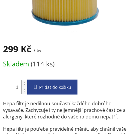
299 Kč
/ ks
Měrná
Skladem
(114 ks)
cena:
Přidat do košíku
Hepa filtr je nedílnou součástí každého dobrého
vysavače. Zachycuje i ty nejjemnější prachové částice a
alergeny, které rozhodně do vašeho domu nepatří.
Hepa filtr je potřeba pravidelně měnit, aby chránil vaše