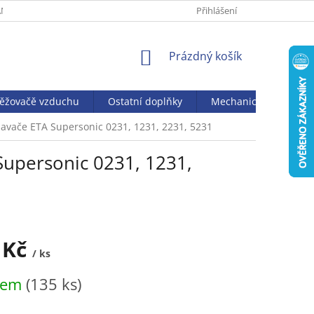
NY OSOBNÍCH ÚDAJŮ
Přihlášení
NÁKUPNÍ
Prázdný košík
KOŠÍK
věžovačě vzduchu
Ostatní doplňky
Mechanický vysavač J
ysavače ETA Supersonic 0231, 1231, 2231, 5231
 Supersonic 0231, 1231,
 Kč
/ ks
dem
(135 ks)