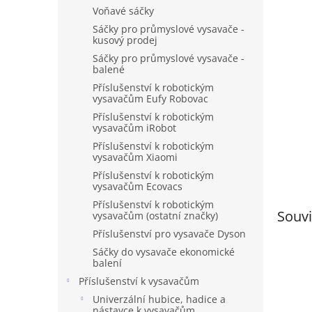
n
Voňavé sáčky
e
Sáčky pro průmyslové vysavače -
l
kusový prodej
Sáčky pro průmyslové vysavače -
balené
Příslušenství k robotickým
vysavačům Eufy Robovac
Příslušenství k robotickým
vysavačům iRobot
Příslušenství k robotickým
vysavačům Xiaomi
Příslušenství k robotickým
vysavačům Ecovacs
Příslušenství k robotickým
Souvi
vysavačům (ostatní značky)
Příslušenství pro vysavače Dyson
Sáčky do vysavače ekonomické
balení
Příslušenství k vysavačům
Univerzální hubice, hadice a
nástavce k vysavačům