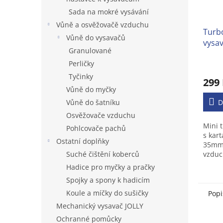
Sada na mokré vysávání
Vůně a osvěžovačě vzduchu
Turb
Vůně do vysavačů
vysa
Granulované
Perličky
Prům
hodno
Tyčinky
299
produ
Vůně do myčky
je
Vůně do šatníku
4,3
D
z
Osvěžovače vzduchu
5
Mini 
Pohlcovače pachů
hvězd
s kar
Ostatní doplňky
35mm
Suché čištění koberců
vzduc
větši
Hadice pro myčky a pračky
kober
Spojky a spony k hadicím
Koule a míčky do sušičky
Popi
Mechanický vysavač JOLLY
Ochranné pomůcky