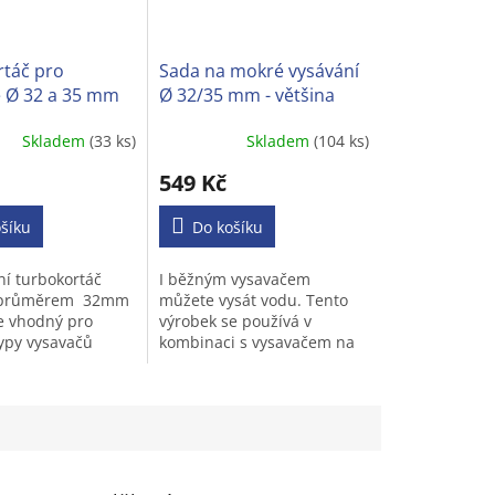
táč pro
Sada na mokré vysávání
 Ø 32 a 35 mm
Ø 32/35 mm - většina
běžných vysavačů
Skladem
(33 ks)
Skladem
(104 ks)
Průměrné
í
hodnocení
549 Kč
produktu
je
šíku
3,2
Do košíku
z
5
ní turbokortáč
I běžným vysavačem
.
hvězdiček.
s průměrem 32mm
můžete vysát vodu. Tento
e vhodný pro
výrobek se používá v
ypy vysavačů
kombinaci s vysavačem na
 trubkou.
suché vysávání. Dokáže
rychle vysát kapaliny (např.
nápoje,špinavou vodu a
moč...