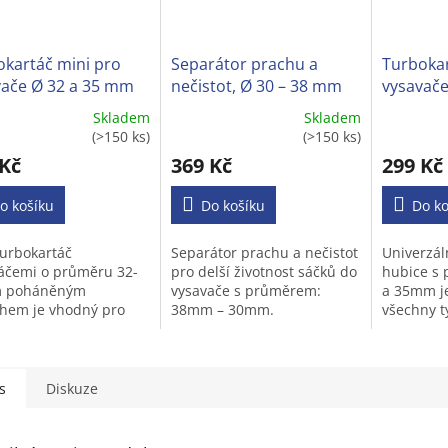
okartáč mini pro
Separátor prachu a
Turbokar
vače Ø 32 a 35 mm
nečistot, Ø 30 – 38 mm
vysavače
Skladem
Skladem
ěrné
Průměrné
Průměrné
(>150 ks)
(>150 ks)
cení
hodnocení
hodnocen
 Kč
369 Kč
299 Kč
ktu
produktu
produktu
je
je
o košíku
3,6
Do košíku
3,1
Do ko
z
z
5
5
turbokartáč
Separátor prachu a nečistot
Univerzál
iček.
hvězdiček.
hvězdiček
táčemi o průměru 32-
pro delší životnost sáčků do
hubice 
 poháněným
vysavače s průměrem:
a 35mm j
hem je vhodný pro
38mm – 30mm.
všechny t
nu typů vysavačů na
s kulatou
ce s kulatou trubkou.
s
Diskuze