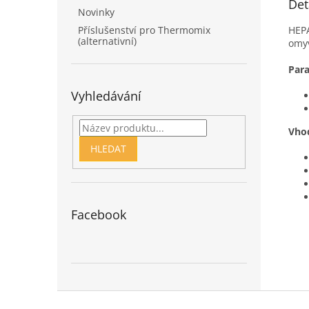
Det
Novinky
Příslušenství pro Thermomix
HEPA
(alternativní)
omyv
Para
Vyhledávání
Vho
HLEDAT
Facebook
Z