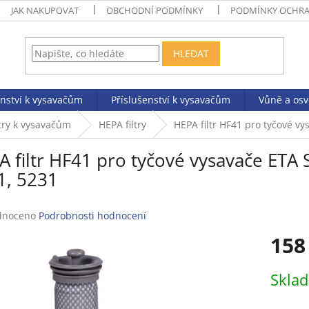
JAK NAKUPOVAT
OBCHODNÍ PODMÍNKY
PODMÍNKY OCHRA
HLEDAT
enství k vysavačům
Příslušenství k vysavačům
Vůně a os
ltry k vysavačům
HEPA filtry
HEPA filtr HF41 pro tyčové v
 filtr HF41 pro tyčové vysavače ETA
1, 5231
né
dnoceno
Podrobnosti hodnocení
ení
158
tu
Měrná
Skla
cena:
ek.