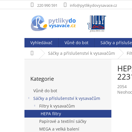
Přejít
220 990 591
info@pytlikydovysavace.cz
na
obsah
Vyhledávač
Vůně do bot
Sáčky a přísluš
Domů
Sáčky a příslušenství k vysavačům
Fi
P
HEPA
o
Přeskočit
s
223
Kategorie
kategorie
t
2054
r
Vůně do bot
Průměr
Neoho
a
hodnoc
Sáčky a příslušenství k vysavačům
n
produk
Filtry k vysavačům
n
je
í
HEPA filtry
0,0
p
z
Papírové a textilní sáčky
5
a
MEGA a velká balení
hvězdič