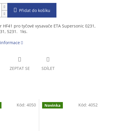
Přidat do košíku
tr HF41 pro tyčové vysavače ETA Supersonic 0231,
31, 5231. 1ks.
 informace
ZEPTAT SE
SDÍLET
Kód:
4050
Kód:
4052
Novinka